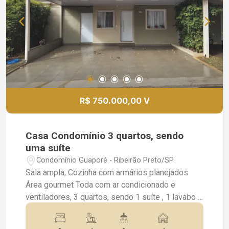
Ampla sala para receber amigos e família Piscina
aquecida com chuveirão 2 banheiros externos
exclusivos para a área da piscina Paisagismo
completo que valoriza ainda mais o imóvel Essa
casa une praticidade, beleza e funcionalidade em
um dos bairros mais valorizados de Ribeirão
Preto. Entre em contato e agende uma visita!
R$ 750.000,00 V
Casa Condomínio 3 quartos, sendo
uma suíte
Condomínio Guaporé - Ribeirão Preto/SP
Sala ampla, Cozinha com armários planejados
Área gourmet Toda com ar condicionado e
ventiladores, 3 quartos, sendo 1 suíte , 1 lavabo 1
banheiro na área gourmet , Churrasqueira e
chopeira, Uma oportunidade única para quem