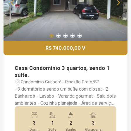
R$ 740.000,00 V
Casa Condomínio 3 quartos, sendo 1
suíte.
Condomínio Guaporé - Ribeirão Preto/SP
- 3 dormitórios sendo um suíte com closet - 2
Banheiros - Lavabo - Varanda gourmet - Sala dois
ambientes - Cozinha planejada - Área de serviço
- Rico em armários - Cooktop, coifa e forno
embutido - Ventiladores de teto - Quintal - 3
3
1
2
3
vagas de garagem
Dorm.
Suite
Banho
Garagens