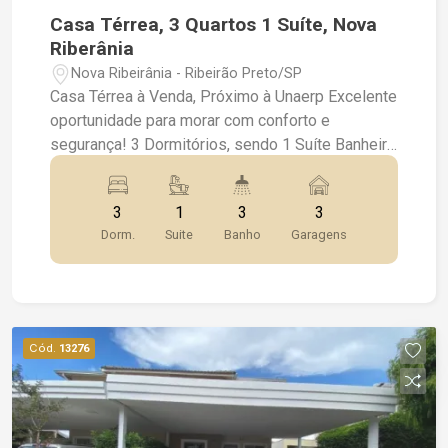
Casa Térrea, 3 Quartos 1 Suíte, Nova
Riberânia
Nova Ribeirânia - Ribeirão Preto/SP
Casa Térrea à Venda, Próximo à Unaerp Excelente
oportunidade para morar com conforto e
segurança! 3 Dormitórios, sendo 1 Suíte Banheiro
Social 3 Vagas de Garagem Ambientes com
Armários Planejados Ar Condicionado e
3
1
3
3
Ventiladores Sistema de Energia Fotovoltaica
Dorm.
Suite
Banho
Garagens
Câmeras de Segurança Área de Churrasco
Piscina Privativa Portão Eletrônico Localização
privilegiada, próxima à Unaerp e com fácil acesso
a comércios e serviços. Ideal para quem busca
praticidade e lazer em um só lugar. Agende sua
Cód.
13276
visita e venha conhecer de perto essa
oportunidade!