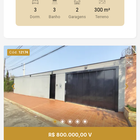
nos banheiros Espelhos Para mais informações
3
3
2
300 m²
ou agendar uma visita, entre em contato!
Dorm.
Banho
Garagens
Terreno
Cód.
12174
R$ 800.000,00 V