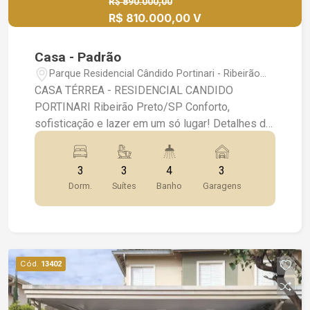
R$ 890.000,00
R$ 810.000,00 V
Casa - Padrão
Parque Residencial Cândido Portinari - Ribeirão
Preto/SP
CASA TÉRREA - RESIDENCIAL CANDIDO
PORTINARI Ribeirão Preto/SP Conforto,
sofisticação e lazer em um só lugar! Detalhes do
Imóvel: Área construída: 190 m² Terreno: 360 m²
3 vagas de garagem Ambientes Internos: 3
3
3
4
3
amplas suítes, proporcionando total privacidade
Dorm.
Suítes
Banho
Garagens
e conforto Home office / sala de TV Despensa e
lavanderia funcional Iluminação completa em
todos os ambientes Porcelanato em toda a casa
Infraestrutura para ar-condicionado nos quartos e
na área gourmet Jardim de inverno com ponto de
Cód.
13402
água ? charme e tranquilidade no coração da casa
Área Gourmet & Lazer: Espaço gourmet completo
? 68 m² Churrasqueira Bancada Cozinha integrada