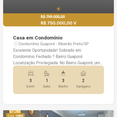
R$ 799.000,00
R$ 750.000,00 V
Casa em Condomínio
Condomínio Guaporé - Ribeirão Preto/SP
Excelente Oportunidade! Sobrado em
Condomínio Fechado ? Bairro Guaporé
Localização Privilegiada: No Bairro Guaporé, um
dos mais desejados da região, este sobrado no
condomínio Evidence oferece todo o conforto e
3
1
3
2
segurança para você e sua família.
Dorm.
Suite
Banho
Garagens
Características do Imóvel: 3 Dormitórios, sendo 1
Suíte ? Ambientes amplos e bem distribuídos.
Lavabo ? Praticidade para visitas. Wc Social ?
Com acabamento de qualidade. Sala 2 Ambientes
? Perfeita para receber amigos e familiares com
Cód.
10863