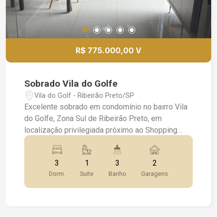
R$ 775.000,00 V
Sobrado Vila do Golfe
Vila do Golf - Ribeirão Preto/SP
Excelente sobrado em condomínio no bairro Vila
do Golfe, Zona Sul de Ribeirão Preto, em
localização privilegiada próximo ao Shopping
Iguatemi, com fácil acesso às avenidas João
Fiúsa, Luiz Eduardo Toledo Prado e aos
3
1
3
2
principais pontos nobres da cidade. Região
Dorm.
Suite
Banho
Garagens
valorizada, perfeita para quem busca conforto,
segurança e praticidade no dia a dia. Imóvel com
152m² de terreno e 247m² de construção,
oferecendo ambientes amplos, modernos e