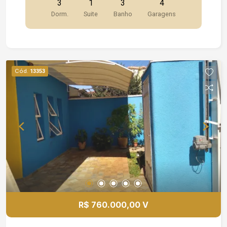
3
1
3
4
busca conforto, lazer e praticidade em um só
Dorm.
Suite
Banho
Garagens
lugar!
Cód.
13353
R$ 760.000,00 V