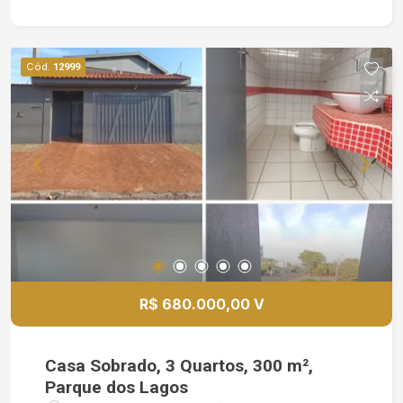
carros Ponto de carregamento para carro elétrico
instalado Sistema de aquecimento solar (boiler)
Automação via Alexa: câmeras de segurança,
Cód.
12999
iluminação e mais Cerca elétrica com acesso
remoto Ar-condicionado em todos os ambientes
Pintura nova, casa pronta para morar!
R$ 680.000,00 V
Casa Sobrado, 3 Quartos, 300 m²,
Parque dos Lagos