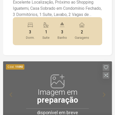
Excelente Localização, Próximo ao Shopping
Iguatemi, Casa Sobrado em Condomínio Fechado,
3 Dormitórios, 1 Suíte, Lavabo, 2 Vagas de
Garagem, Área com Churrasqueira, Armários, Ar
Condicionado, Ventiladores, Sala Ampla 2
3
1
3
2
Ambientes, Box Blindex, Espelhos, Iluminação,
Dorm.
Suite
Banho
Garagens
Lazer Completo, Portaria 24 Hrs.
Cód.
11092
Imagem em
preparação
disponível em breve