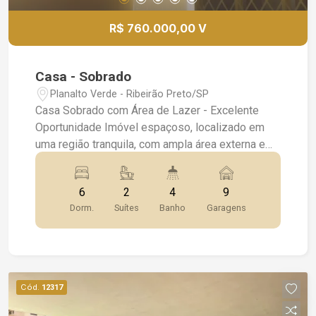
infraestrutura. Agende sua visita e aproveite essa
oportunidade de adquirir o seu novo lar!
R$ 760.000,00 V
Casa - Sobrado
Planalto Verde - Ribeirão Preto/SP
Casa Sobrado com Área de Lazer - Excelente
Oportunidade Imóvel espaçoso, localizado em
uma região tranquila, com ampla área externa e
diversas comodidades. Características da Casa:
2 Terrenos, oferecendo grande área construída e
6
2
4
9
espaço livre. 6 Dormitórios no total, todos com
Dorm.
Suítes
Banho
Garagens
Sacada, proporcionando excelente ventilação e
vista. 1 Suíte, com acabamento de alta qualidade.
2 Banheiros Sociais, bem distribuídos. Vestiário,
ideal para a área de lazer. Hidromassagem para
momentos de relaxamento. 3 Salas: Sala de TV,
Cód.
12317
Sala de Jantar e Sala de Estar, oferecendo amplo
espaço para convivência. Cozinha ampla, com