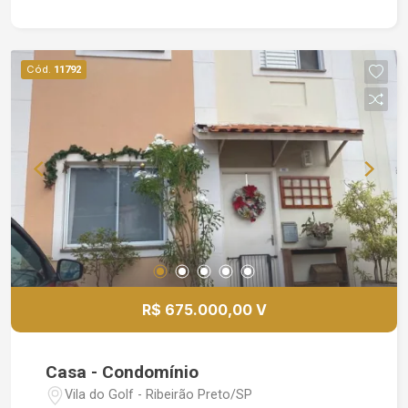
espaçoso e confortável com todas as
comodidades para um estilo de vida conveniente
e agradável. A casa conta com uma excelente
Cód.
11792
área de lazer, ideal para receber amigos e família.
Para mais informações ou agendar uma visita,
entre em contato!
R$ 675.000,00 V
Casa - Condomínio
Vila do Golf - Ribeirão Preto/SP