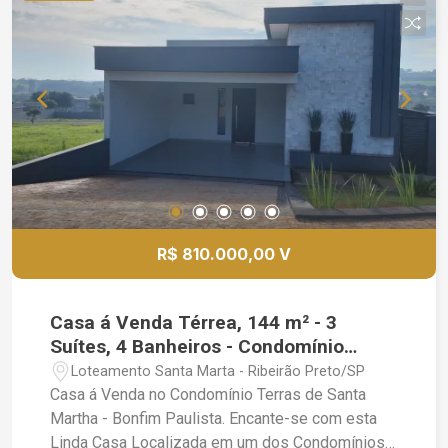
Varanda Gourmet com Churrasqueira; Lavanderia
Planejadas; Despensa; Lavabo Externo; Energia
Solar; Piscina Aquecida; Chuveirão; Deck de
Madeira; Quintal; 3 Vagas de Garagem; Cerca
Elétrica e Câmeras de Segurança, Portão
Eletrônico e Interfone.
R$ 810.000,00 V
Casa á Venda Térrea, 144 m² - 3
Suítes, 4 Banheiros - Condomínio
Terras de Santa Martha - Bonfim
Loteamento Santa Marta - Ribeirão Preto/SP
Paulista - SP
Casa á Venda no Condomínio Terras de Santa
Martha - Bonfim Paulista. Encante-se com esta
Linda Casa Localizada em um dos Condomínios