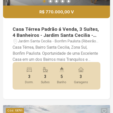
R$ 770.000,00 V
Casa Térrea Padrão á Venda, 3 Suítes,
4 Banheiros - Jardim Santa Cecilia -
Bonfim Paulista - SP
Jardim Santa Cecilia - Bonfim Paulista (Ribeirão
Preto)/SP
Casa Térrea, Bairro Santa Cecilia, Zona Sul,
Bonfim Paulista. Oportunidade de uma Excelente
Casa em um dos Bairros mais Tranquilos e
Acolhedores de Bonfim Paulista. Um Imóvel
Completo, com Ótimo Padrão de Construção e
3
3
5
3
Ideal para Quem Busca Conforto, Privacidade e
Dorm.
Suítes
Banho
Garagens
Qualidade de Vida. Destaque do Imóvel: Casa
Nova com 1 Ano de Construção; 3 Suítes com
Armários Embutidos; sendo 1 Suíte Master com
Closet; Sala Ampla 2 Ambientes; Cozinha
Americana Planejada; Cooktop, Forno e Exaustor;
Cód.
13711