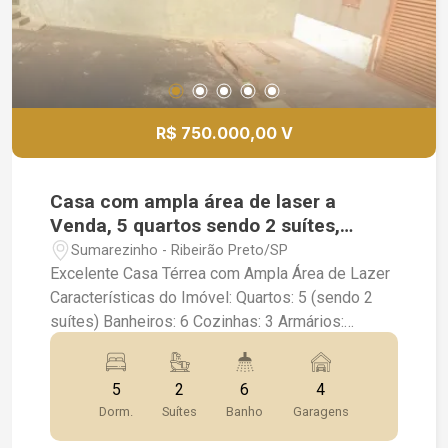
R$ 750.000,00 V
Casa com ampla área de laser a
Venda, 5 quartos sendo 2 suítes,
349M² de Construção.
Sumarezinho - Ribeirão Preto/SP
Excelente Casa Térrea com Ampla Área de Lazer
Características do Imóvel: Quartos: 5 (sendo 2
suítes) Banheiros: 6 Cozinhas: 3 Armários:
Disponíveis Piscina: Sim Churrasqueira: Sim Ar
Condicionado: Sim Ventiladores: Incluídos Canil:
5
2
6
4
Sim Portão Automatizado: Sim Box: Blindex
Dorm.
Suítes
Banho
Garagens
Chuveiros: Inclusos Iluminação: Adequada
Espelhos: Disponíveis Desfrute de um ambiente