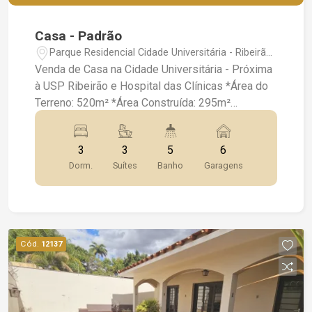
Casa - Padrão
Parque Residencial Cidade Universitária - Ribeirão
Preto/SP
Venda de Casa na Cidade Universitária - Próxima
à USP Ribeirão e Hospital das Clínicas *Área do
Terreno: 520m² *Área Construída: 295m²
*Dormitórios: 3 suítes, sendo 1 master com
banheira *Garagem: 6 vagas *Ambientes Internos:
3
3
5
6
*Sala de visita *Sala de TV *Sala de jantar
Dorm.
Suítes
Banho
Garagens
*Escritório *Lavabo *Cozinha planejada *Área
Externa: *Edícula com cozinha e suíte *Quarto
para prestador de serviço com banheiro *Piscina
com solarium -Destaques: Imóvel com
localização privilegiada, próximo à USP e
Cód.
12137
Hospital das Clínicas. Ideal para famílias que
buscam espaço, conforto e uma excelente
estrutura!