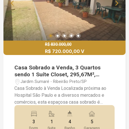
R$ 830.000,00
R$ 720.000,00 V
Casa Sobrado a Venda, 3 Quartos
sendo 1 Suíte Closet, 295,67M²,
Jardim Sumaré
Jardim Sumaré - Ribeirão Preto/SP
Casa Sobrado à Venda Localizada próxima ao
Hospital São Paulo e a diversos mercados e
comércios, esta espaçosa casa sobrado é
perfeita para quem busca conforto e praticidade.
Características: Quartos: 3 amplos quartos, sendo
3
1
4
5
1 suíte com closet, ideal para quem valoriza
Dorm.
Suite
Banho
Garagens