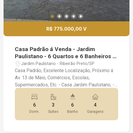
visita agora e venha se encantar com seu novo
lar!
R$ 775.000,00 V
Casa Padrão á Venda - Jardim
Paulistano - 6 Quartos e 6 Banheiros -
410 m² - por R$ 775.000,00
Jardim Paulistano - Ribeirão Preto/SP
Casa Padrão, Excelente Localização, Próximo á
Av. 13 de Maio, Comércios, Escolas,
Supermercados, Etc. - Casa Jardim Paulistano; -
6 Quartos , sendo 3 Suites; - Sala Ampla 2
Ambientes; - Lavabo; - Escritório; - Completa em
6
3
6
4
Armários; - Cozinha; - Espaço Gourmet com
Dorm.
Suítes
Banho
Garagens
Churrasqueira; - Varanda; - Piscina Aquecida; -
Lavanderia; - Dispensa; - Sauna; - 5 Vagas de
Garagem sendo 2 Cobertas; ** Casa Interessante