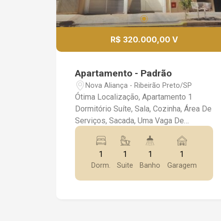
R$ 320.000,00 V
Apartamento - Padrão
Nova Aliança - Ribeirão Preto/SP
Ótima Localização, Apartamento 1
Dormitório Suíte, Sala, Cozinha, Área De
Serviços, Sacada, Uma Vaga De
Garagem. *Rico Em Armários,
Iluminação, Box Blindex* *Imóvel Novo
1
1
1
1
Recém Entregue* *Próximo A
Dorm.
Suite
Banho
Garagem
Faculdade Unip*