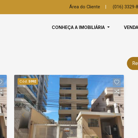
Área do Cliente
|
(016) 3329-
CONHEÇA A IMOBILIÁRIA
VEND
Re
Cód.
5992