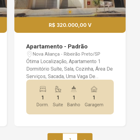
R$ 320.000,00 V
Apartamento - Padrão
Nova Aliança - Ribeirão Preto/SP
Ótima Localização, Apartamento 1
Dormitório Suíte, Sala, Cozinha, Área De
Serviços, Sacada, Uma Vaga De
Garagem. *Rico Em Armários,
Iluminação, Box Blindex* *Imóvel Novo
1
1
1
1
Recém Entregue* *Próximo A
Dorm.
Suite
Banho
Garagem
Faculdade Unip*