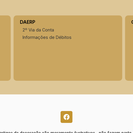
DAERP
2º Via da Conta
Informações de Débitos