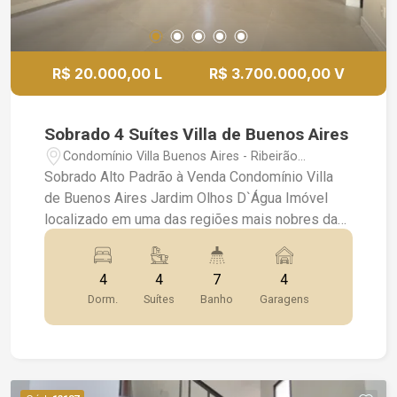
R$ 20.000,00 L
R$ 3.700.000,00 V
Sobrado 4 Suítes Villa de Buenos Aires
Condomínio Villa Buenos Aires - Ribeirão
Preto/SP
Sobrado Alto Padrão à Venda Condomínio Villa
de Buenos Aires Jardim Olhos D`Água Imóvel
localizado em uma das regiões mais nobres da
cidade, ideal para quem busca conforto,
segurança e sofisticação. Características do
4
4
7
4
imóvel: 4 suítes amplas (sendo uma master com
Dorm.
Suítes
Banho
Garagens
closet e varanda) Sala com dois ambientes
Escritório Lavabo Cozinha Lavanderia Espaço
gourmet com churrasqueira Piscina privativa 4
vagas de garagem Área do terreno: 634 m² Área
construída: 345 m² Condomínio fechado com