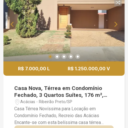
zona Sul de Ribeirão Preto.
e espelhos Portaria 24 horas Ideal para quem
busca sofisticação, espaço e qualidade de vida
em condomínio fechado. Agende sua visita!
R$ 7.000,00 L
R$ 1.250.000,00 V
Casa Nova, Térrea em Condomínio
Fechado, 3 Quartos Suítes, 176 m²,
Recreio das Acácias
Acácias - Ribeirão Preto/SP
Casa Térrea Novíssima para Locação em
Condomínio Fechado, Recreio das Acácias
Encante-se com esta belíssima casa térrea