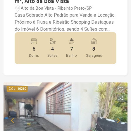
m², Alto da Boa Vista
Alto da Boa Vista - Ribeirão Preto/SP
Casa Sobrado Alto Padrão para Venda e Locação,
Próximo à Fiusa e Ribeirão Shopping Destaques
do Imóvel 6 Dormitórios, sendo 4 Suítes com
Closet e Hidromassagem 2 Dormitórios de
Empregada Banheiro Social, Lavabo e Vestiário 3
6
4
7
8
Salas amplas + Salão com Lareira Barzinho
Dorm.
Suítes
Banho
Garagens
integrado Estrutura e Lazer Salão de Festas
Piscina Área de Churrasco toda avarandada
Sauna Canil Conforto e Funcionalidade Ampla
Cozinha e Área de Serviços 2 Despensas Rico
em Armários Iluminação completa Cerca Elétrica
Cód.
10210
8 Vagas de Garagem Segurança no Bairro.