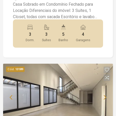
Casa Sobrado em Condomínio Fechado para
Locação Diferenciais do imóvel: 3 Suítes, 1
Closet, todas com sacada Escritório e lavabo
Ampla sala integrada Sala íntima no andar
superior Cozinha equipada com cooktop Área de
3
3
5
4
serviço funcional 4 Vagas de garagem Lazer
Dorm.
Suítes
Banho
Garagens
privativo: Piscina Jardim Acabamentos e
conforto: Rica em armários planejados Ar-
condicionado e ventiladores Banheiros com box
blindex, espelhos e chuveiros Iluminação
moderna Condomínio com lazer completo:
Cód.
13189
Playground Campo de futebol Portaria 24 horas
Localização privilegiada em condomínio fechado.