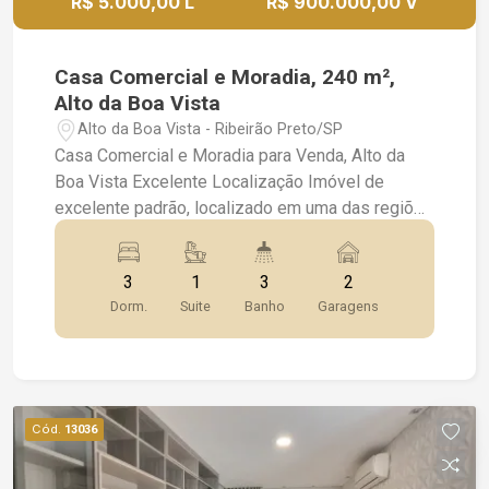
R$ 5.000,00 L
R$ 900.000,00 V
Casa Comercial e Moradia, 240 m²,
Alto da Boa Vista
Alto da Boa Vista - Ribeirão Preto/SP
Casa Comercial e Moradia para Venda, Alto da
Boa Vista Excelente Localização Imóvel de
excelente padrão, localizado em uma das regiões
mais valorizadas da cidade. Ideal para quem
busca conforto, praticidade e ambientes bem
3
1
3
2
distribuídos. Características do imóvel: 3
Dorm.
Suite
Banho
Garagens
dormitórios, sendo 1 suíte Banheiro social
Lavabo Sala ampla com 3 ambientes Cozinha
planejada Área de serviços Quintal 2 vagas de
garagem Diferenciais: Imóvel rico em armários
planejados Iluminação completa Box blindex nos
Cód.
13036
banheiros Localização privilegiada no Alto da Boa
Vista, com fácil acesso a comércios, escolas e