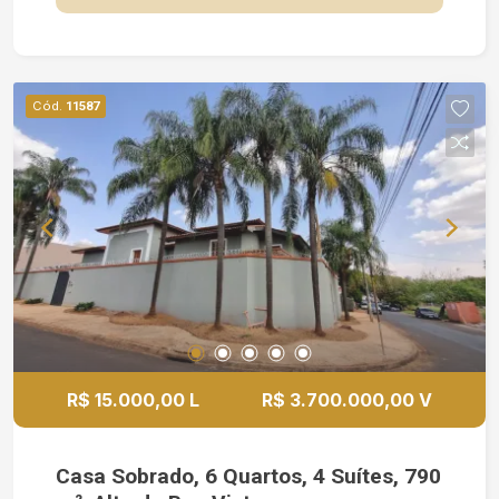
suítes amplos Lavabo Sacada com ótima vista 4
vagas de garagem Armários planejados em
vários ambientes Ar-condicionado instalado
Painel de TV Box Blindex, chuveiros, espelhos e
Cód.
11587
iluminação completa Área de churrasco com
bancada e banheiro externo Piscina privativa
Condomínio com Estrutura de Lazer e Segurança:
Áreas de lazer completas Portaria 24 horas
Ambiente seguro, tranquilo e familiar
R$ 15.000,00 L
R$ 3.700.000,00 V
Casa Sobrado, 6 Quartos, 4 Suítes, 790