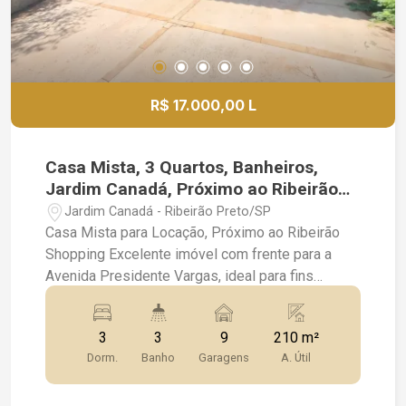
todo o suporte necessário para uma negociação
segura e tranquila. Entre em contato com a
Imovan Imobiliária e agende sua visita para
conhecer de perto esse belíssimo imóvel no
Condomínio Verona.
R$ 17.000,00 L
Casa Mista, 3 Quartos, Banheiros,
Jardim Canadá, Próximo ao Ribeirão
Shopping
Jardim Canadá - Ribeirão Preto/SP
Casa Mista para Locação, Próximo ao Ribeirão
Shopping Excelente imóvel com frente para a
Avenida Presidente Vargas, ideal para fins
residenciais ou comerciais. Possui 3 quartos,
banheiros, recepção, cozinha, área de serviço,
3
3
9
210 m²
quadra esportiva, quintal amplo, canil e ótima
Dorm.
Banho
Garagens
A. Útil
iluminação. Conta ainda com 9 vagas de
estacionamento, oferecendo praticidade e