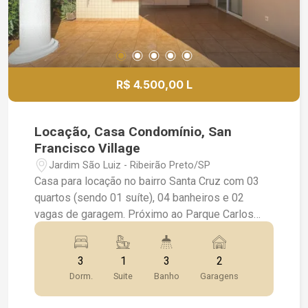
R$ 4.500,00 L
Locação, Casa Condomínio, San
Francisco Village
Jardim São Luiz - Ribeirão Preto/SP
Casa para locação no bairro Santa Cruz com 03
quartos (sendo 01 suíte), 04 banheiros e 02
vagas de garagem. Próximo ao Parque Carlos
Raya no Jardim Botânico. Sobrado com 167 m²;
03 quartos (sendo 01 suíte); 04 banheiros, sendo
3
1
3
2
01 lavabo; 02 salas amplas; Closet e escritório;
Dorm.
Suite
Banho
Garagens
Varanda gourmet; Ambientes espaçosos e bem
distribuídos. Agende uma visita com uma das