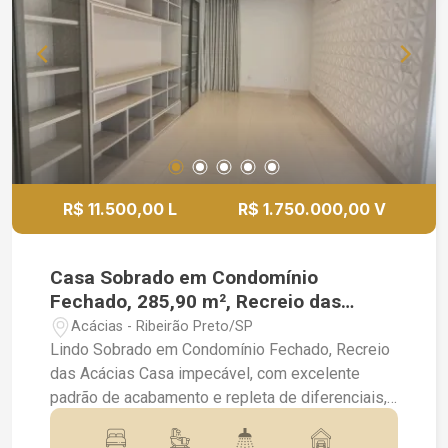
principais vias da cidade. Disponível para Venda
Entre em contato para mais informações ou
agendar uma visita.
R$ 11.500,00 L
R$ 1.750.000,00 V
Casa Sobrado em Condomínio
Fechado, 285,90 m², Recreio das
Acácias.
Acácias - Ribeirão Preto/SP
Lindo Sobrado em Condomínio Fechado, Recreio
das Acácias Casa impecável, com excelente
padrão de acabamento e repleta de diferenciais,
localizada em um dos condomínios mais
desejados da região! Características do imóvel: 3