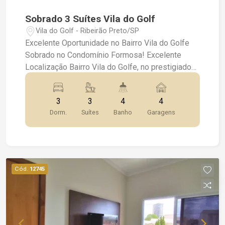
Sobrado 3 Suítes Vila do Golf
Vila do Golf - Ribeirão Preto/SP
Excelente Oportunidade no Bairro Vila do Golfe
Sobrado no Condomínio Formosa! Excelente
Localização Bairro Vila do Golfe, no prestigiado
Condomínio Formosa, de alto padrão e
segurança! Sobrado de 360m² de terreno e
3
3
4
4
190m² de área construída, com acabamentos de
Dorm.
Suítes
Banho
Garagens
qualidade e muito espaço para sua família.
Características do Imóvel: 3 Suítes Lavabo
Escritório Ideal para home office Sala para 2
Ambientes Ambientes amplos e bem iluminados
Cozinha Planejada Com armários e excelente
Cód.
12745
aproveitamento de espaço Lavanderia com
armários Organização e praticidade Quintal
Espaço para lazer e atividades ao ar livre Área
Gourmet com Churrasqueira Perfeita para
momentos de confraternização 4 Vagas de