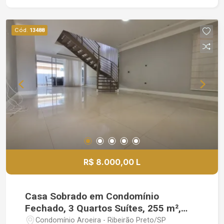
conforto em uma localização privilegiada.
Cód.
13488
R$ 8.000,00 L
Casa Sobrado em Condomínio
Fechado, 3 Quartos Suítes, 255 m²,
Recreio das Acácias
Condomínio Aroeira - Ribeirão Preto/SP