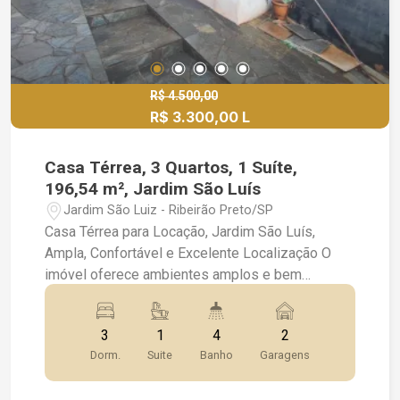
R$ 4.500,00
R$ 3.300,00 L
Casa Térrea, 3 Quartos, 1 Suíte,
196,54 m², Jardim São Luís
Jardim São Luiz - Ribeirão Preto/SP
Casa Térrea para Locação, Jardim São Luís,
Ampla, Confortável e Excelente Localização O
imóvel oferece ambientes amplos e bem
distribuídos, contando com 3 dormitórios, sendo
1 suíte, além de 4 banheiros, garantindo conforto
3
1
4
2
para toda a família. A área social é composta por
Dorm.
Suite
Banho
Garagens
uma ampla sala para 2 ambientes, sala de jantar e
cozinha funcional, proporcionando espaços