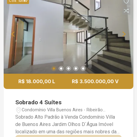
Cód.
13187
portaria e segurança 24 horas, oferecendo
tranquilidade e qualidade de vida. Entre em
contato para mais informações ou agendar uma
visita.
R$ 18.000,00 L
R$ 3.500.000,00 V
Sobrado 4 Suítes
Condomínio Villa Buenos Aires - Ribeirão
Preto/SP
Sobrado Alto Padrão à Venda Condomínio Villa
de Buenos Aires Jardim Olhos D`Água Imóvel
localizado em uma das regiões mais nobres da