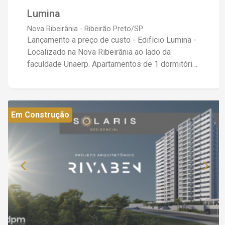
Lumina
Nova Ribeirânia - Ribeirão Preto/SP
Lançamento a preço de custo - Edifício Lumina -
Localizado na Nova Ribeirânia ao lado da
faculdade Unaerp. Apartamentos de 1 dormitório
com 40m² Torre única, moderna e com
acabamento diferenciado. Localização
privilegiada ao lado da UNAERP, próximo ao Novo
Shopping, hospitais, Fórum e com fácil acesso as
Em Construção
rodovias. Condomínio com Salao de festas.
Valores a partir de R$252.000,00