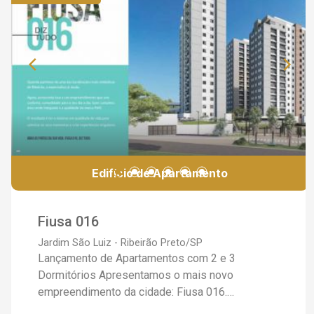
aquecimento, Espaço Gourmet e Sport Bar.
Valores a partir de R$ 298.000,00 (sujeito a
alterações conforme tabela da construtora)
Condições especiais no pré-lançamento, entre
em contato com a gente receba maiores
informações!
Edifício de Apartamento
Fiusa 016
Jardim São Luiz - Ribeirão Preto/SP
Lançamento de Apartamentos com 2 e 3
Dormitórios Apresentamos o mais novo
empreendimento da cidade: Fiusa 016.
Localizado em um bairro nobre, este lançamento