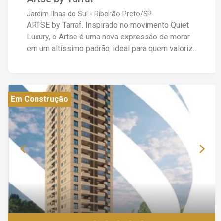
Jardim Ilhas do Sul - Ribeirão Preto/SP
ARTSE by Tarraf. Inspirado no movimento Quiet
Luxury, o Artse é uma nova expressão de morar
em um altíssimo padrão, ideal para quem valoriza
sofisticação e modernidade com uma proposta
intimista! Apartamentos de 183 e 237 metros
quadrados, com 3 ou 4 suites, ampla varanda
gourmet e 3 vagas de garagem. Unidades a Partir
Em Construção
de R$1.800.000,00. ( Valores sujeito a alterações
conforme tabela da construtora)