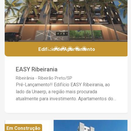
Edifício de Apartamento
EASY Ribeirania
Ribeirânia - Ribeirão Preto/SP
Pré-Lançamento!! Edifício EASY Ribeirania, ao
lado da Unaerp, a região mais procurada
atualmente para investimento. Apartamentos do
tipo Studio, 1 dormitório, 2 dormitórios, 2
dormitórios Plus e Duplex, (36,14 a 73,75m²),
todas as unidades com vaga de garagem e
sacada. Piscina com área coberta com
Em Construção