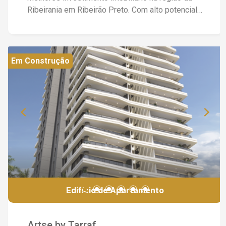
Ribeirania em Ribeirão Preto. Com alto potencial
de valorização e uma infraestrutura completa de
lazer, tecnologia e conveniência, o
empreendimento consolida o equilíbrio perfeito
para oferecer a você o melhor investimento e
Em Construção
qualidade de vida. O projeto integra diversas
opções de automação residencial nas áreas
privativas, alto padrão de acabamento, e um lazer
completo, que inclui um Rooftop-Spa com
jacuzzi, sauna, espaço gourmet e academia com
uma vista panorâmica, além de um espaço
coworking incrível no hall de entrada - A perfeita
união de conforto, saúde, trabalho e bem-estar.
Apartamentos de 2 Dormitórios sendo 1 suíte
com 63,16m² Valores a partir de R$ 465.000,00
Edifício de Apartamento
(sujeito a alterações conforme tabela da
construtora)
Artse by Tarraf