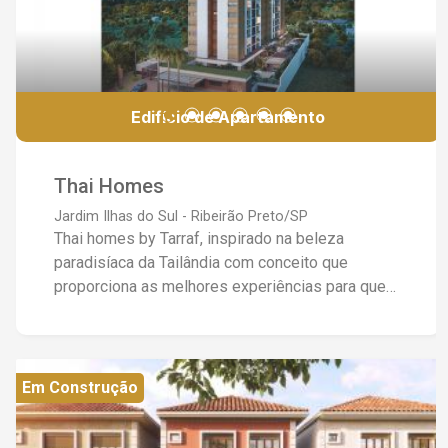
Edifício de Apartamento
Thai Homes
Jardim Ilhas do Sul - Ribeirão Preto/SP
Thai homes by Tarraf, inspirado na beleza
paradisíaca da Tailândia com conceito que
proporciona as melhores experiências para quem
busca uma elevada qualidade de vida e bem
estar. Localizado no bairro planejado Ilhas do Sul,
são apartamentos de 92 e 123 m², com 2 ou 3
suítes e uma área de lazer incrível com Family
Em Construção
Space, Piscina, Salão de festas, Spa e muito
mais ! Valores a partir de R$910.000,00 ( Valores