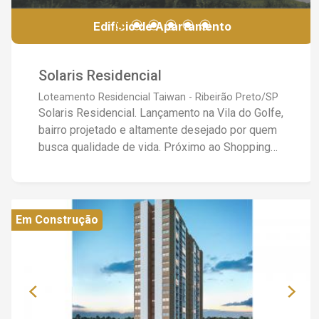
Edifício de Apartamento
Solaris Residencial
Loteamento Residencial Taiwan - Ribeirão Preto/SP
Solaris Residencial. Lançamento na Vila do Golfe,
bairro projetado e altamente desejado por quem
busca qualidade de vida. Próximo ao Shopping
Iguatemi e aos principais centros comerciais, de
lazer e educação da cidade. O empreendimento
possui torre única com 18 andares. Plantas de 85
e 108 metros quadrados, todas as unidades
Em Construção
possuem 2 vagas. Lazer completo.