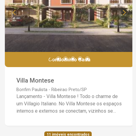
sujeito a alteração conforme tabela da
construtora)
Condomínio Casa
Villa Montese
Bonfim Paulista - Ribeirao Preto/SP
Lançamento - Villa Montese ! Todo o charme de
um Villagio Italiano. No Villa Montese os espaços
internos e externos se conectam, vizinhos se
conhecem, trocam histórias, e as crianças
brincam livres, como nos bons tempos. Cada
casa foi projetada para acolher e transformar,
11 imóveis encontrados