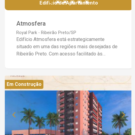
Edifício de Apartamento
Atmosfera
Royal Park - Ribeirão Preto/SP
Edifício Atmosfera está estrategicamente
situado em uma das regiões mais desejadas de
Ribeirão Preto. Com acesso facilitado às
principais vias da cidade, você perto de tudo o
que precisa: Escolas, centros comerciais,
serviços essenciais, áreas de lazer e Shopping
Iguatemi.
Em Construção