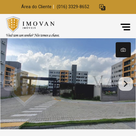
Área do Cliente
|
(016) 3329-8652