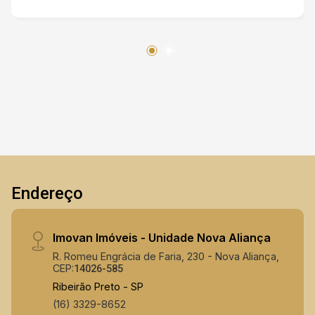
gourmet com churrasqueira Academia equipada
Playground Segurança 24 horas: Portaria
presencial 24h Acesso controlado Sistema de
monitoramento Localização: Localizado em
Bonfim Paulista, um dos bairros que mais
crescem em Ribeirão Preto, com fácil acesso
às principais vias, comércios, escolas e
supermercados. Excelente oportunidade para
morar ou investir! Entre em contato para agendar
uma visita e conhecer esse imóvel incrível!
Endereço
Imovan Imóveis - Unidade Nova Aliança
R. Romeu Engrácia de Faria, 230 - Nova Aliança,
CEP:
14026-585
Ribeirão Preto - SP
(16) 3329-8652