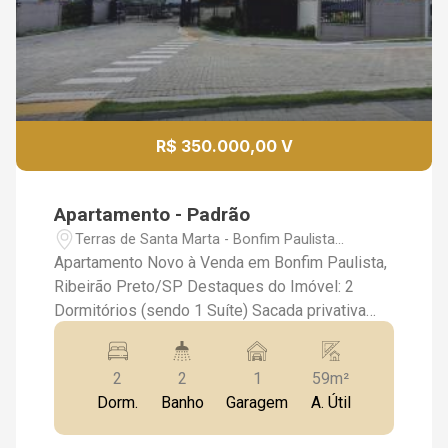
R$ 350.000,00 V
Apartamento - Padrão
Terras de Santa Marta - Bonfim Paulista
(Ribeirão Preto)/SP
Apartamento Novo à Venda em Bonfim Paulista,
Ribeirão Preto/SP Destaques do Imóvel: 2
Dormitórios (sendo 1 Suíte) Sacada privativa
Banheiro social Piso laminado em todo o
apartamento Cozinha e área de serviço
2
2
1
59m²
integradas Ambientes bem iluminados e
Dorm.
Banho
Garagem
A. Útil
ventilados Condomínio com Lazer Completo:
Piscina adulto e infantil Salão de festas Espaço