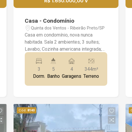
R$ 1.650.000,00 V
Casa - Condomínio
Quinta dos Ventos - Ribeirão Preto/SP
Casa em condomínio, nova nunca
habitada. Sala 2 ambientes; 3 suítes;
Lavabo; Cozinha americana integrada;
Lavanderia; Banheiro de empregada;
Piscina; Iluminação em toda casa; Ar
3
5
4
344m²
condicionado em toda casa; Box e
Dorm.
Banho
Garagens
Terreno
espelhos; Churrasqueira; 4 vagas de
garagem Agende uma visita com um de
nossos consultores e conheça essa
linda casa!
Cód.
8140