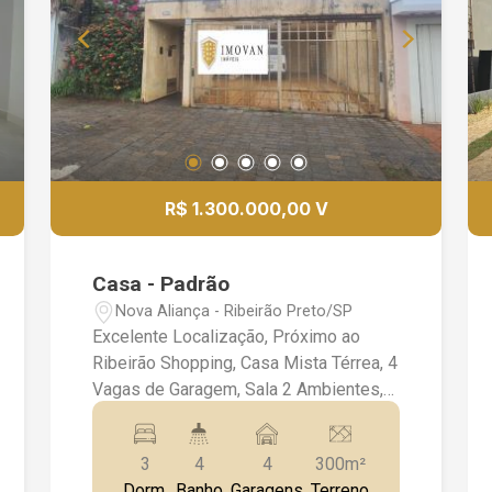
R$ 1.300.000,00 V
Casa - Padrão
Nova Aliança - Ribeirão Preto/SP
Excelente Localização, Próximo ao
Ribeirão Shopping, Casa Mista Térrea, 4
Vagas de Garagem, Sala 2 Ambientes,
Lavabo, 3 Dormitórios, 1 Suíte, Fogão
Embutido, Jd de Inverno com
3
4
4
300m²
Pergolado, Ventiladores, Banheiro
Dorm.
Banho
Garagens
Terreno