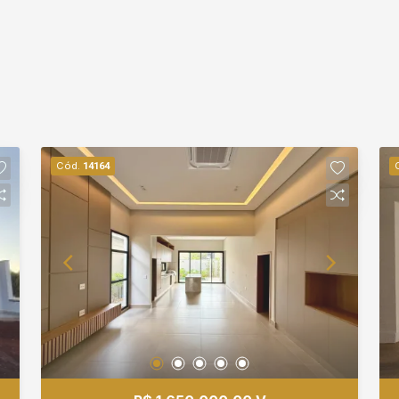
Cód.
14164