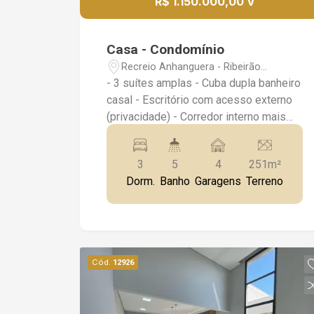
R$ 1.150.000,00 V
Casa - Condomínio
Recreio Anhanguera - Ribeirão
Preto/SP
- 3 suítes amplas - Cuba dupla banheiro
casal - Escritório com acesso externo
(privacidade) - Corredor interno mais
largo (acessibilidade) - Portas internas
80cm (acessibilidade) - Sala de estar e
3
5
4
251m²
cozinha integradas - Cozinha com pia
Dorm.
Banho
Garagens
Terreno
dupla - Ilha com cooktop e coifa -
Ambientes com planejados - Área
gourmet com churrasqueira - Piscina
com cascata pronta para receber
aquecimento - Área de serviço - 4
Cód.
12926
vagas de garagem, sendo 2 cobertas e
2 descobertas