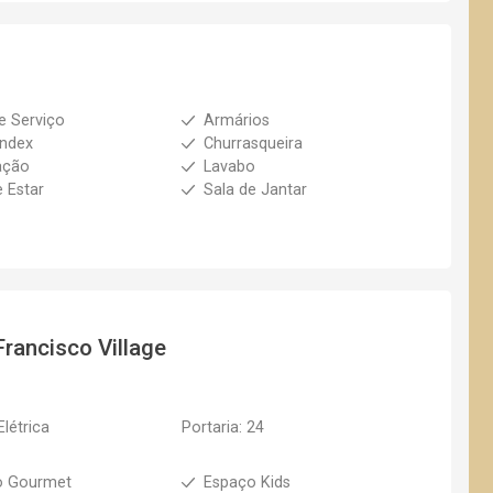
e Serviço
Armários
index
Churrasqueira
ação
Lavabo
e Estar
Sala de Jantar
Francisco Village
Elétrica
Portaria: 24
o Gourmet
Espaço Kids