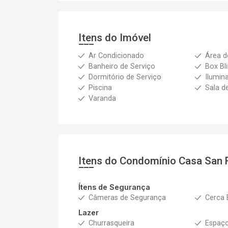
Itens do Imóvel
Ar Condicionado
Área d
Banheiro de Serviço
Box Bl
Dormitório de Serviço
Ilumin
Piscina
Sala d
Varanda
Itens do Condomínio Casa
San 
Ítens de Segurança
Câmeras de Segurança
Cerca 
Lazer
Churrasqueira
Espaç