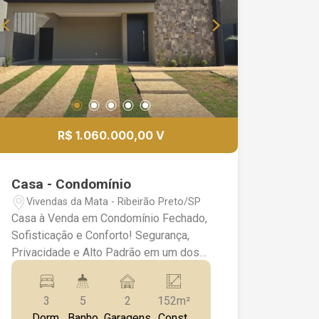
Portaria 24 horas
R$ 1.060.000,00 V
Casa - Condomínio
Vivendas da Mata - Ribeirão Preto/SP
Casa à Venda em Condomínio Fechado,
Sofisticação e Conforto! Segurança,
Privacidade e Alto Padrão em um dos
melhores Condomínios da Região! -
Linda Casa Térrea; - 3 Suítes; - Sendo 1
3
5
2
152m²
Suíte Master; - Lavabo; - Escritório; -
Dorm.
Banho
Garagens
Const.