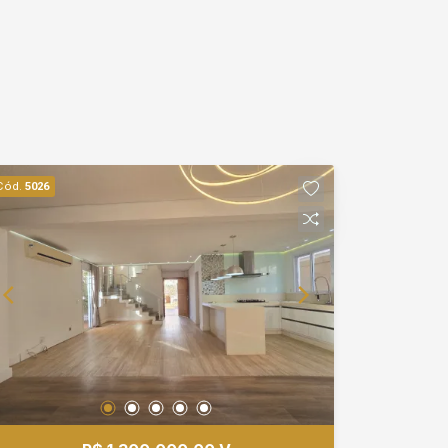
Cód.
5026