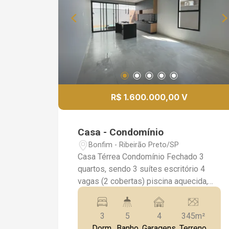
R$ 1.600.000,00 V
Casa - Condomínio
Bonfim - Ribeirão Preto/SP
Casa Térrea Condomínio Fechado 3
quartos, sendo 3 suítes escritório 4
vagas (2 cobertas) piscina aquecida,
Hidro e cascata Uma linda casa térrea
em condomínio completo com piscina,
3
5
4
345m²
salão de festas, academia, tênis e
Dorm.
Banho
Garagens
Terreno