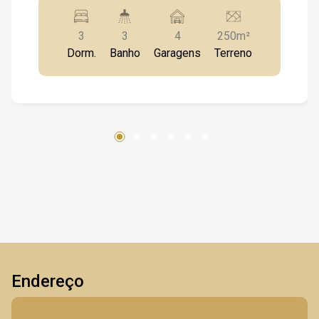
regiões mais valorizadas de Ribeirão Preto.
Localizada no Jardim Nova Aliança, esta
3
3
4
250m²
belíssima casa térrea oferece conforto,
Dorm.
Banho
Garagens
Terreno
segurança e praticidade, estando próxima aos
principais pontos da cidade, como Shopping
Iguatemi, Ribeirão Shopping, Parque das Artes,
Faculdade UNIP, além de ampla rede de
comércios, serviços, restaurantes e vias de fácil
acesso. A Imobiliária Imovan apresenta um
imóvel ideal para famílias que buscam
qualidade de vida, ambientes funcionais e uma
excelente localização. A casa conta com 03
dormitórios, sendo 02 suítes, sala de estar e
jantar integradas, jardim de inverno, cozinha
planejada, banheiro social, área de serviço e
uma agradável varanda gourmet, perfeita para
Endereço
reunir amigos e familiares. O imóvel dispõe
ainda de 04 vagas de garagem e 02 aparelhos
de ar-condicionado já instalados,