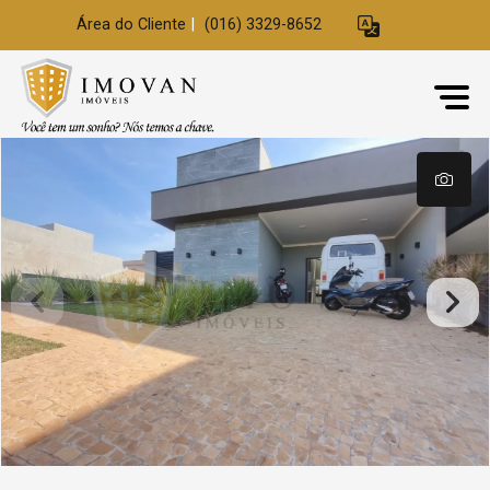
Área do Cliente
|
(016) 3329-8652