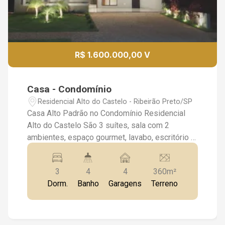
R$ 1.600.000,00 V
Casa - Condomínio
Residencial Alto do Castelo - Ribeirão Preto/SP
Casa Alto Padrão no Condomínio Residencial
Alto do Castelo São 3 suítes, sala com 2
ambientes, espaço gourmet, lavabo, escritório e
com 4 vagas de garagem. Características:
Fotovoltaica, Gabinete, Iluminação, Piscina,
3
4
4
360m²
Aquecimento Solar, Ar Condicionado, Box
Dorm.
Banho
Garagens
Terreno
Blindex, Churrasqueira, Espelhos, Móveis
Planejados. Cômodos: Área de Serviço, Cozinha
integrada, Lavabo, Sala 2 ambientes, Suíte,
Varanda Gourmet fechada. Cozinha: Armários.