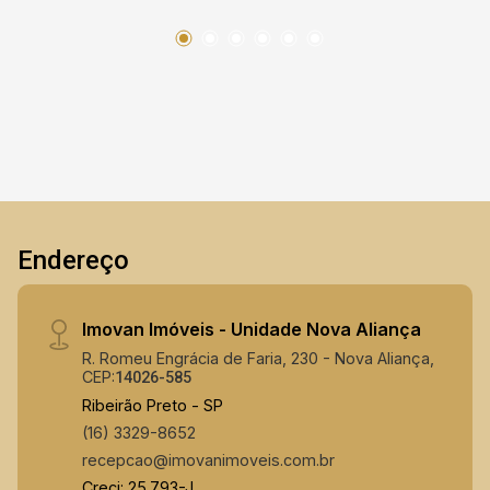
Dormitório: Suíte. Banheiro: Box Blindex, Cuba,
Espelhos, Gabinete. Banheiro Suíte: Box Blindex,
Cuba, Espelhos, Gabinete. Área de Lazer
Privativa: Churrasqueira, Piscina, Varanda
Gourmet. Lazer: Campo de Futebol, Piscina
Adulto, Playground, Quadra Poliesportiva, Salão
de Festa. Proximidades: Bares e Restaurantes.
Segurança: Câmera de Segurança, Cerca elétrica,
Concertina, Portaria 24 horas, Ronda motorizada.
Endereço
Utilitários: Portão eletrônico, Vaga visitante,
Interfone. Gostou do imóvel ? Entre em contato
comigo! Thiago Vieira (16) 99293-8866 Creci:
Imovan Imóveis - Unidade Nova Aliança
118.015-F
R. Romeu Engrácia de Faria, 230 - Nova Aliança,
CEP:
14026-585
Ribeirão Preto - SP
(16) 3329-8652
recepcao@imovanimoveis.com.br
Creci: 25.793-J