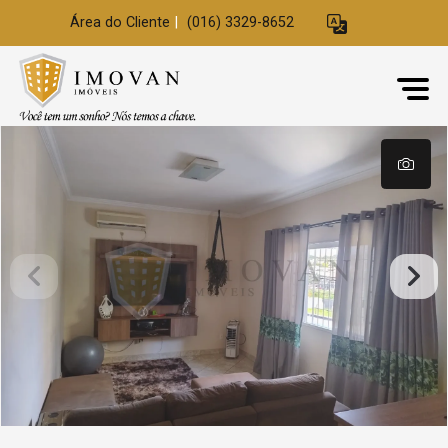
Área do Cliente
|
(016) 3329-8652