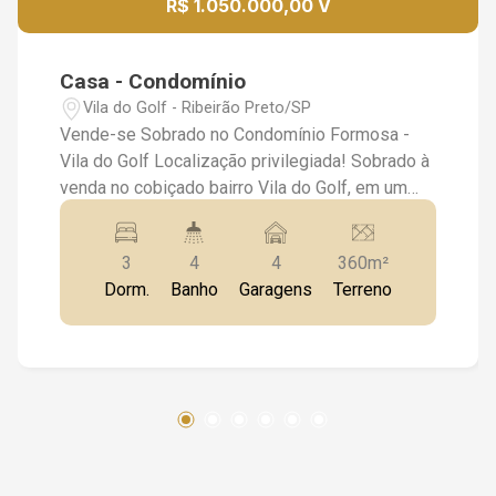
R$ 1.050.000,00 V
Casa - Condomínio
Vila do Golf - Ribeirão Preto/SP
Vende-se Sobrado no Condomínio Formosa -
Vila do Golf Localização privilegiada! Sobrado à
venda no cobiçado bairro Vila do Golf, em um
condomínio fechado com portaria 24 horas e
infraestrutura de lazer para toda a família.
3
4
4
360m²
Oportunidade única! Imóvel será vendido sem
Dorm.
Banho
Garagens
Terreno
acabamento, permitindo que você o finalize de
acordo com seu gosto e estilo. Características
do imóvel: Área total: 360m² de terreno Área
construída: 190m² 3 suítes Lavabo Escritório
Sala de estar e jantar (2 ambientes) Cozinha
Área de serviços Quintal 4 vagas de garagem
Este é o imóvel perfeito para quem busca
personalizar a sua casa e aproveitar todo o