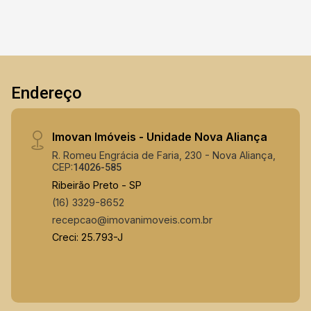
potencial de um terreno amplo em uma
Excelente localização. Condicionalidade do
Condomínio: Segurança 24h e lazer completo!
Não perca a chance de transformar este imóvel
no lar dos seus sonhos! Agende sua visita e
Endereço
saiba mais.
Imovan Imóveis - Unidade Nova Aliança
R. Romeu Engrácia de Faria, 230 - Nova Aliança,
CEP:
14026-585
Ribeirão Preto - SP
(16) 3329-8652
recepcao@imovanimoveis.com.br
Creci: 25.793-J