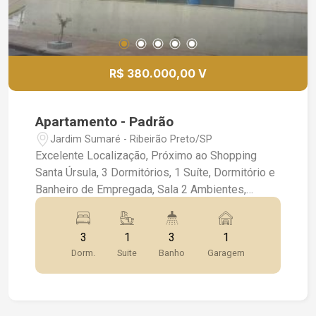
R$ 380.000,00 V
Apartamento - Padrão
Jardim Sumaré - Ribeirão Preto/SP
Excelente Localização, Próximo ao Shopping
Santa Úrsula, 3 Dormitórios, 1 Suíte, Dormitório e
Banheiro de Empregada, Sala 2 Ambientes,
Banheiro Social, 1 Vaga de Garagem, Box Blindex,
Chuveiro, Espelhos, Iluminação, Armários, Área de
3
1
3
1
Lazer com Churrasqueira, Salão de Festas,
Dorm.
Suite
Banho
Garagem
Playground, Academia, Portaria 24 Hrs.