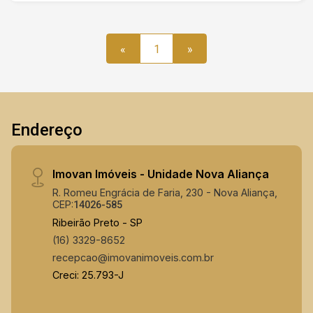
Cooktop, Depurador - Piscina com 2 Níveis - 3
Vagas de Garagem - Condomínio com Câmeras
de Monitoramento
«
1
»
Endereço
Imovan Imóveis - Unidade Nova Aliança
R. Romeu Engrácia de Faria, 230 - Nova Aliança,
CEP:
14026-585
Ribeirão Preto - SP
(16) 3329-8652
recepcao@imovanimoveis.com.br
Creci: 25.793-J