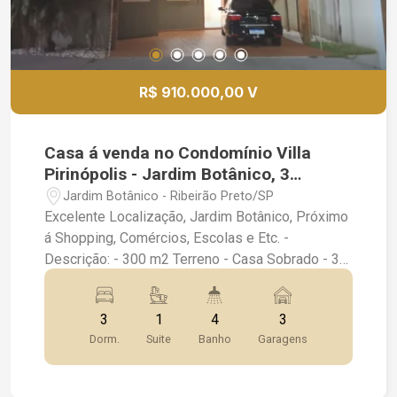
R$ 910.000,00 V
Casa á venda no Condomínio Villa
Pirinópolis - Jardim Botânico, 3
quartos sendo 1 suíte por R$
Jardim Botânico - Ribeirão Preto/SP
910.000,00
Excelente Localização, Jardim Botânico, Próximo
á Shopping, Comércios, Escolas e Etc. -
Descrição: - 300 m2 Terreno - Casa Sobrado - 3
quartos, sendo 1 Suíte com Ar Condicionado -
Lavabo - Completa em Armários Planejados -
3
1
4
3
Sala de Estar e Jantar com Ar Condicionado -
Dorm.
Suite
Banho
Garagens
Banheiro Social - Cozinha Planejada e copa com
Armarios - Lavanderia - Banheiro de Serviços, -
Depósito - Espaço Gourmet com Churrasqueira,